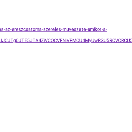
es-az-ereszcsatorna-szereles-muveszete-amikor-a-
Q0JUJCJTg0JTE5JTA4ZiVCOCVFNiVFMCU4MyUwRSU5RCVCRC