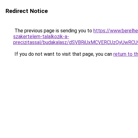
Redirect Notice
The previous page is sending you to
https://www.berelh
szakertelem-talalkozik-a-
precizitassal/budakalasz/dSVBRiUxMCVERCUzQy
If you do not want to visit that page, you can
return to t