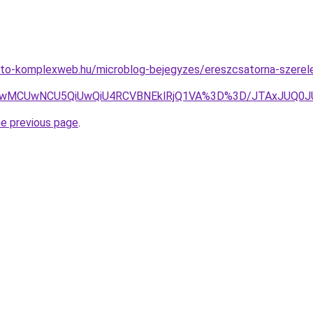
eto-komplexweb.hu/microblog-bejegyzes/ereszcsatorna-szerel
UwRCUwMCUwNCU5QiUwQiU4RCVBNEklRjQ1VA%3D%3D/JTAxJU
he previous page
.