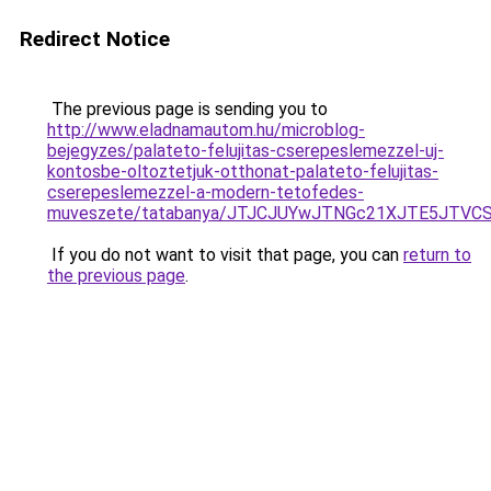
Redirect Notice
The previous page is sending you to
http://www.eladnamautom.hu/microblog-
bejegyzes/palateto-felujitas-cserepeslemezzel-uj-
kontosbe-oltoztetjuk-otthonat-palateto-felujitas-
cserepeslemezzel-a-modern-tetofedes-
muveszete/tatabanya/JTJCJUYwJTNGc21XJTE5JTVC
If you do not want to visit that page, you can
return to
the previous page
.