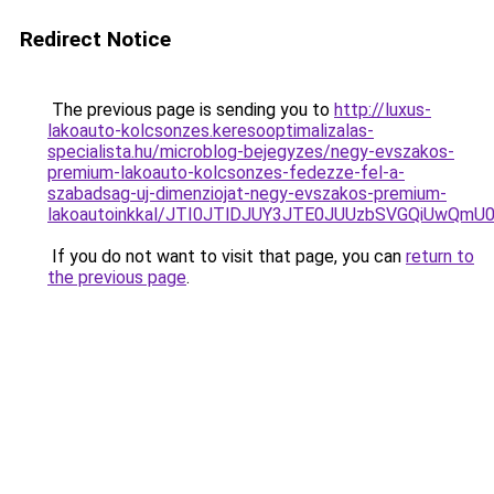
Redirect Notice
The previous page is sending you to
http://luxus-
lakoauto-kolcsonzes.keresooptimalizalas-
specialista.hu/microblog-bejegyzes/negy-evszakos-
premium-lakoauto-kolcsonzes-fedezze-fel-a-
szabadsag-uj-dimenziojat-negy-evszakos-premium-
lakoautoinkkal/JTI0JTlDJUY3JTE0JUUzbSVGQiUwQm
If you do not want to visit that page, you can
return to
the previous page
.